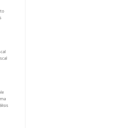
ito
s
scal
scal
ble
orma
lisis