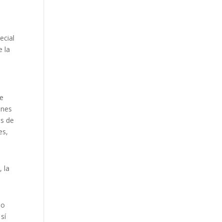
ecial
e la
de
ones
os de
es,
, la
ño
sí