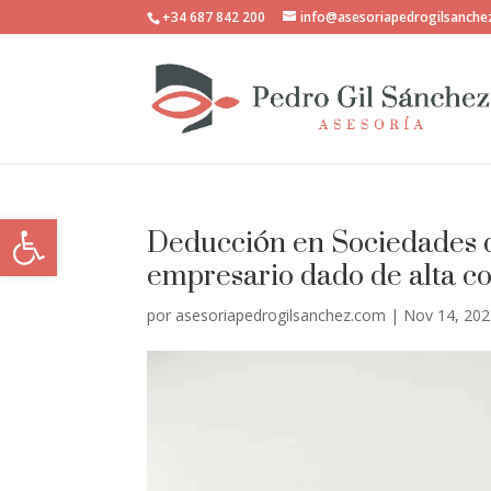
+34 687 842 200
info@asesoriapedrogilsanch
Abrir barra de herramientas
Deducción en Sociedades d
empresario dado de alta 
por
asesoriapedrogilsanchez.com
|
Nov 14, 20